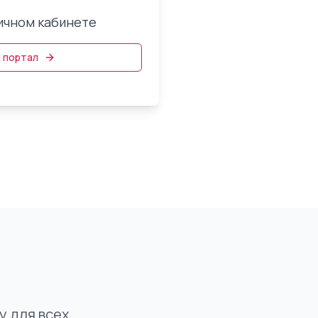
ичном кабинете
 портал
 для всех