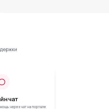
ддержки
йн чат
мощь через чат на портале