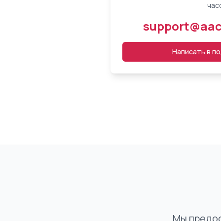
час
support@aac
Написать в п
Мы предо